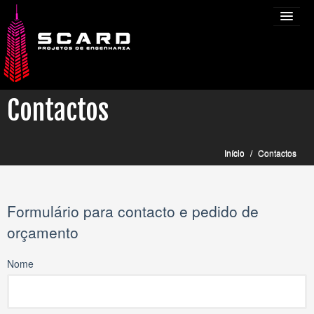
Contactos
INÍCIO
Início
/
Contactos
EQUIPA
NOTÍCIAS
Formulário para contacto e pedido de
SERVIÇOS
orçamento
PROJETOS
Nome
CONTACTOS